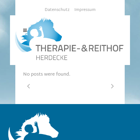
Datenschutz
Impressum
THERAPIE- & REITHOF-HERDECKE
/
No posts were found.