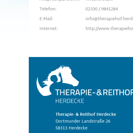
Telefon:
02330 / 9841284
E-Mail:
info@therapiehof-herd
Internet:
http://www.therapieho
Therapie- & Reithof Herdecke
Dortmunder Landstraße 26
58313 Herdecke