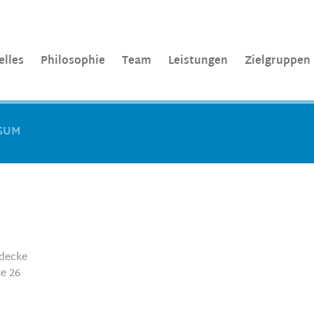
elles
Philosophie
Team
Leistungen
Zielgruppen
SUM
rdecke
e 26