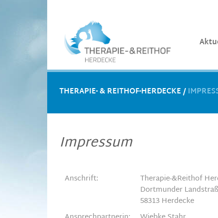
Aktu
THERAPIE- & REITHOF-HERDECKE
/
IMPRES
Impressum
Anschrift:
Therapie-&Reithof He
Dortmunder Landstraß
58313 Herdecke
Ansprechpartnerin:
Wiebke Stahr