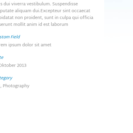
is dui viverra vestibulum. Suspendisse
lputate aliquam dui.Excepteur sint occaecat
idatat non proident, sunt in culpa qui officia
serunt mollit anim id est laborum
stom Field
rem ipsum dolor sit amet
te
 Oktober 2013
tegory
t, Photography