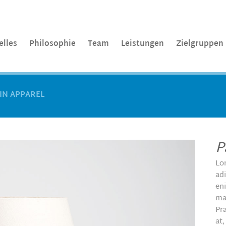
elles
Philosophie
Team
Leistungen
Zielgruppen
IN APPAREL
P
Lo
ad
en
ma
Pr
at,