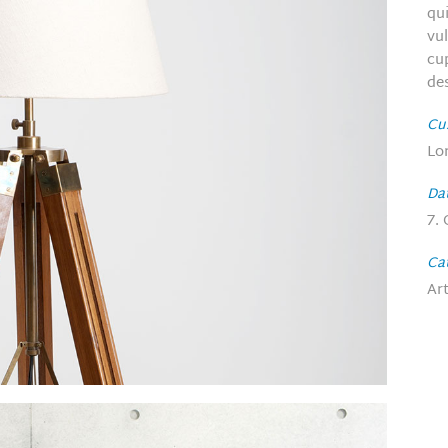
qu
vu
cup
de
Cu
Lo
Da
7.
Ca
Ar