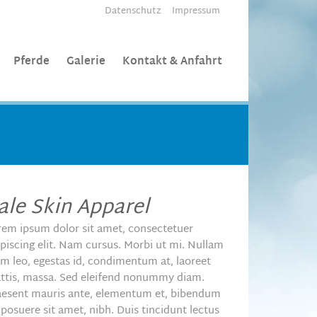
Datenschutz
Impressum
Pferde
Galerie
Kontakt & Anfahrt
ale Skin Apparel
rem ipsum dolor sit amet, consectetuer
ipiscing elit. Nam cursus. Morbi ut mi. Nullam
im leo, egestas id, condimentum at, laoreet
ttis, massa. Sed eleifend nonummy diam.
aesent mauris ante, elementum et, bibendum
 posuere sit amet, nibh. Duis tincidunt lectus